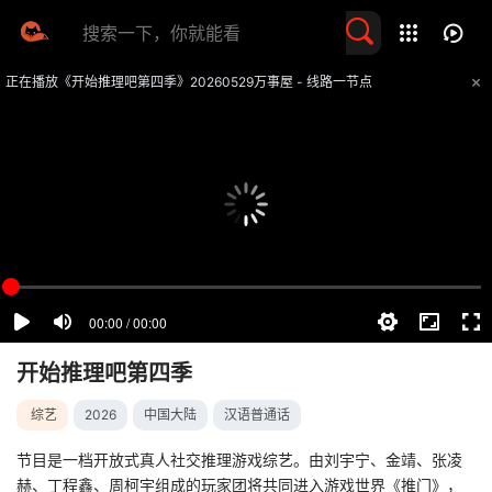
留言求片
正在播放《开始推理吧第四季》20260529万事屋 - 线路一节点
提醒
不要轻易相信视频中的任何广告，谨防上当受骗
技巧
如遇视频无法播放或加载速度慢，可尝试切换播放线路
开始推理吧第四季
综艺
2026
中国大陆
汉语普通话
节目是一档开放式真人社交推理游戏综艺。由刘宇宁、金靖、张凌
赫、丁程鑫、周柯宇组成的玩家团将共同进入游戏世界《推门》，