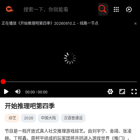
留言求片
正在播放《开始推理吧第四季》20260610上 - 线路一节点
提醒
不要轻易相信视频中的任何广告，谨防上当受骗
技巧
如遇视频无法播放或加载速度慢，可尝试切换播放线路
开始推理吧第四季
综艺
2026
中国大陆
汉语普通话
节目是一档开放式真人社交推理游戏综艺。由刘宇宁、金靖、张凌
赫、丁程鑫、周柯宇组成的玩家团将共同进入游戏世界《推门》，