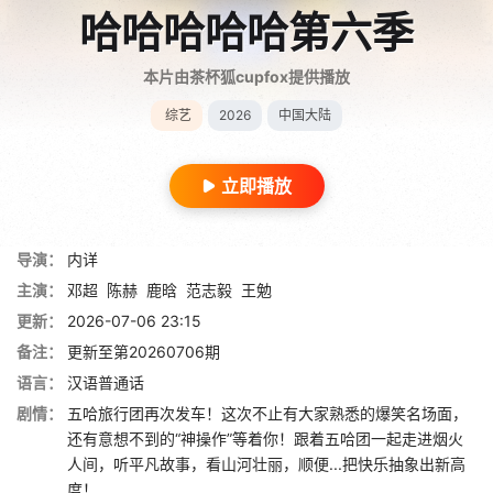
哈哈哈哈哈第六季
本片由茶杯狐cupfox提供播放
综艺
2026
中国大陆
立即播放
导演：
内详
主演：
邓超
陈赫
鹿晗
范志毅
王勉
更新：
2026-07-06 23:15
备注：
更新至第20260706期
语言：
汉语普通话
剧情：
五哈旅行团再次发车！这次不止有大家熟悉的爆笑名场面，
还有意想不到的“神操作”等着你！跟着五哈团一起走进烟火
人间，听平凡故事，看山河壮丽，顺便...把快乐抽象出新高
度！