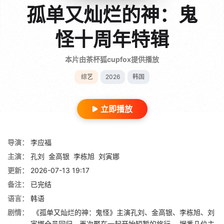
孤单又灿烂的神：鬼
怪十周年特辑
本片由茶杯狐cupfox提供播放
综艺
2026
韩国
立即播放
导演：
李应福
主演：
孔刘
金高银
李栋旭
刘寅娜
更新：
2026-07-13 19:17
备注：
已完结
语言：
韩语
剧情：
《孤单又灿烂的神：鬼怪》主演孔刘、金高银、李栋旭、刘
寅娜全员回归，再次聚在一起开始短暂的旅行。 据悉几位主