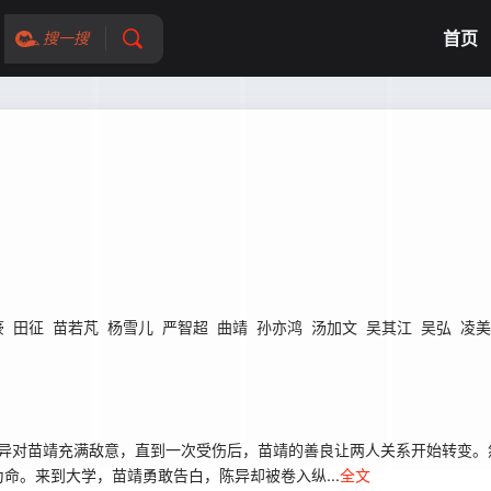
首页
搜一搜
豪
田征
苗若芃
杨雪儿
严智超
曲靖
孙亦鸿
汤加文
吴其江
吴弘
凌美
陈异对苗靖充满敌意，直到一次受伤后，苗靖的善良让两人关系开始转变
命。来到大学，苗靖勇敢告白，陈异却被卷入纵...
全文