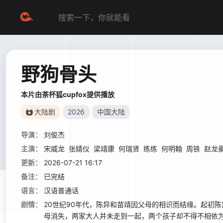
野狗骨头
本片由茶杯狐cupfox提供播放
大陆剧
2026
中国大陆
导演：
刘俊杰
主演：
宋威龙
张婧仪
梁靖康
何瑞贤
练练
何明翰
周铁
赵龙
更新：
2026-07-21 16:17
备注：
已完结
语言：
汉语普通话
剧情：
20世纪90年代，陈异和苗靖因父母的相识而结缘。起初
母消失，两家大人并未走到一起，两个孩子却不得不相依为