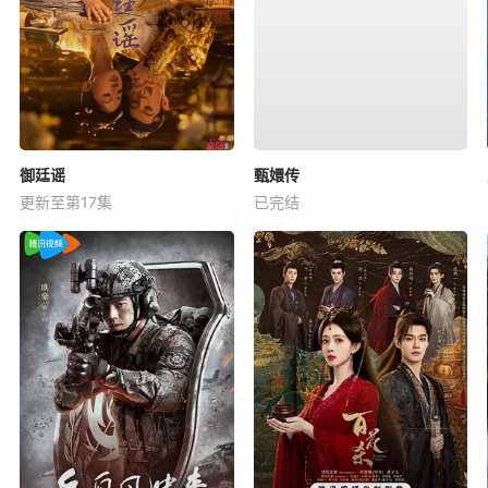
御廷谣
甄嬛传
更新至第17集
已完结