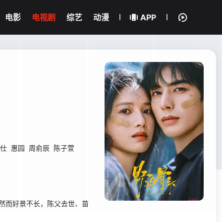
电影
电视剧
综艺
动漫
APP
仕
惠园
周俞辰
陈子萱
。然而好景不长，陈父去世、苗