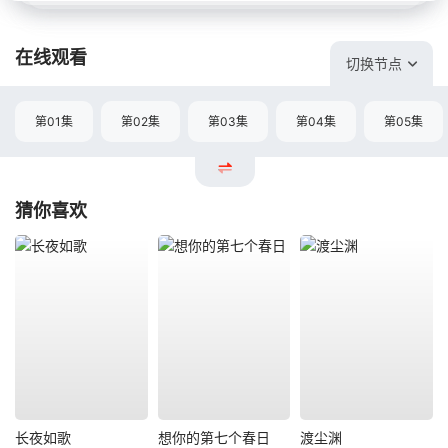
在线观看
切换节点
第01集
第02集
第03集
第04集
第05集
猜你喜欢
长夜如歌
想你的第七个春日
渡尘渊